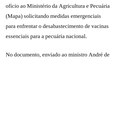
ofício ao Ministério da Agricultura e Pecuária
(Mapa) solicitando medidas emergenciais
para enfrentar o desabastecimento de vacinas
essenciais para a pecuária nacional.
No documento, enviado ao ministro André de
Paula, a CNA alerta, com base em
informações das Federações de Agricultura e
Pecuária de todas as regiões do país, para a
escassez de imunizantes usados para
combater doenças como clostridioses,
influenza equina, encefalomielite,