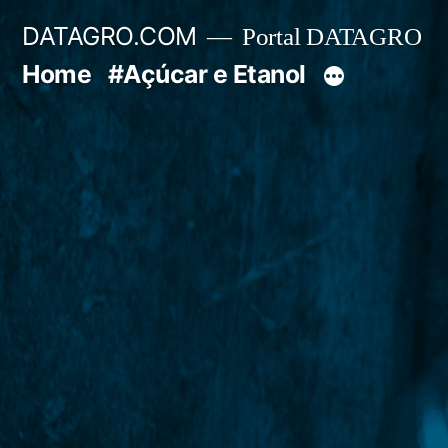
Pular
DATAGRO.COM
Portal DATAGRO
para
Home
#Açúcar e Etanol
o
conteúdo