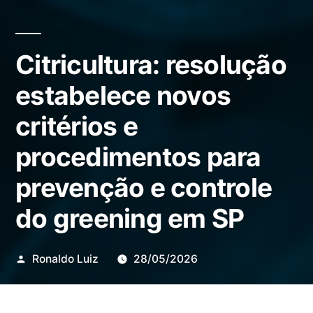
Citricultura: resolução
estabelece novos
critérios e
procedimentos para
prevenção e controle
do greening em SP
Publicado
Ronaldo Luiz
28/05/2026
por