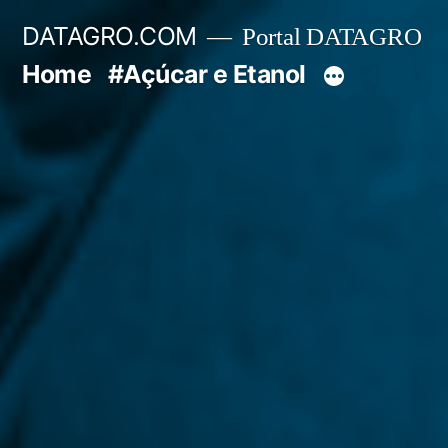
Pular
DATAGRO.COM
Portal DATAGRO
para
Home
#Açúcar e Etanol
o
conteúdo