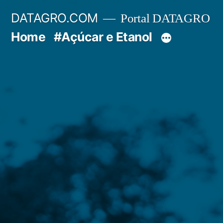
Pular
DATAGRO.COM
Portal DATAGRO
para
Home
#Açúcar e Etanol
o
conteúdo