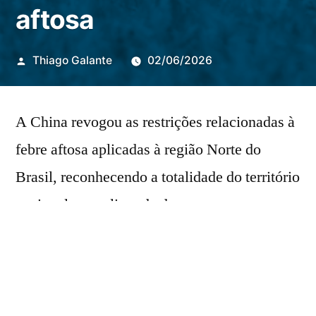
aftosa
Publicado
Thiago Galante
02/06/2026
por
A China revogou as restrições relacionadas à
febre aftosa aplicadas à região Norte do
Brasil, reconhecendo a totalidade do território
nacional como livre da doença.
O anúncio foi feito nesta terça-feira (2),
durante a visita do ministro das Relações
Exteriores, Mauro Vieira, ao país, e acontece