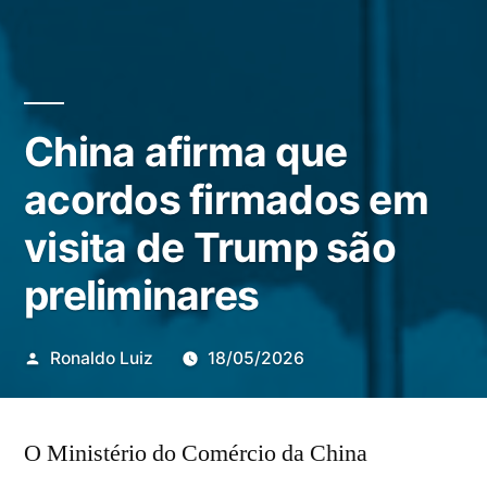
China afirma que
acordos firmados em
visita de Trump são
preliminares
Publicado
Ronaldo Luiz
18/05/2026
por
O Ministério do Comércio da China