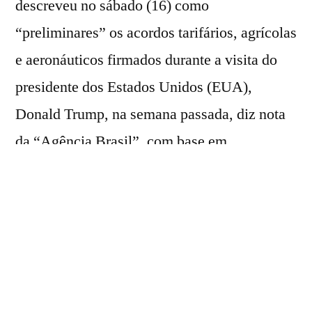
descreveu no sábado (16) como
“preliminares” os acordos tarifários, agrícolas
e aeronáuticos firmados durante a visita do
presidente dos Estados Unidos (EUA),
Donald Trump, na semana passada, diz nota
da “Agência Brasil”, com base em
informações da “Reuters”.
Trump deixou Pequim nasexta-feira (15),
depois de dois dias de conversas com o
presidente Xi Jinping, que se caracterizaram
pela pompa e pela retórica calorosa, mas com