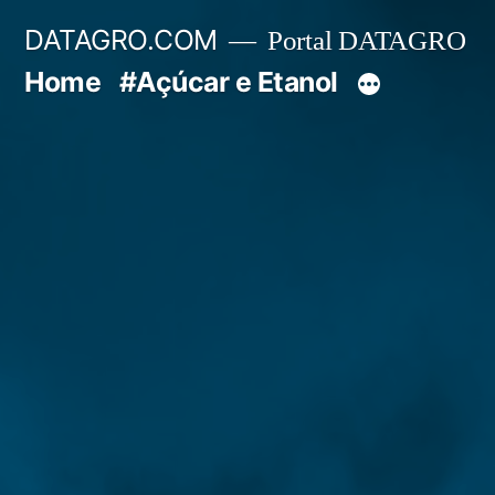
Pular
DATAGRO.COM
Portal DATAGRO
para
Home
#Açúcar e Etanol
o
conteúdo