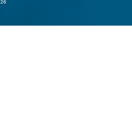
026
 VIP
de clima da
DATAGRO
, uma nova
 Centro-Sul na próxima semana, segundo os
l de Meteorologia (Inmet)
. Mas diferente
á mais chuvosa e as temperaturas não
o principal impacto deve ser observado nas