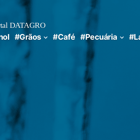
rtal DATAGRO
nol
#Grãos
#Café
#Pecuária
#L