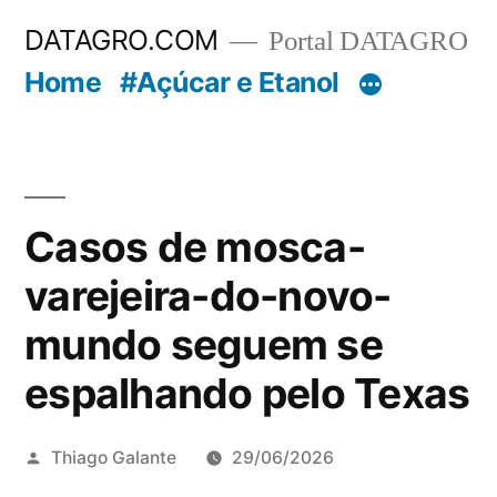
Pular
DATAGRO.COM
Portal DATAGRO
para
Home
#Açúcar e Etanol
o
conteúdo
Casos de mosca-
varejeira-do-novo-
mundo seguem se
espalhando pelo Texas
Publicado
Thiago Galante
29/06/2026
por