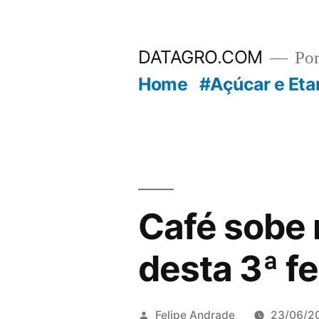
Pular
para
DATAGRO.COM
Po
o
Home
#Açúcar e Eta
conteúdo
Café sobe
desta 3ª fe
Publicado
Felipe Andrade
23/06/2