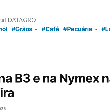
rtal DATAGRO
nol
#Grãos
#Café
#Pecuária
#L
 na B3 e na Nymex 
ira
026