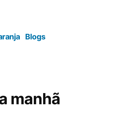
aranja
Blogs
na manhã