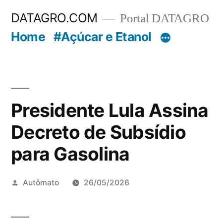
Pular
DATAGRO.COM
Portal DATAGRO
para
Home
#Açúcar e Etanol
o
conteúdo
Presidente Lula Assina
Decreto de Subsídio
para Gasolina
Publicado
Autômato
26/05/2026
por