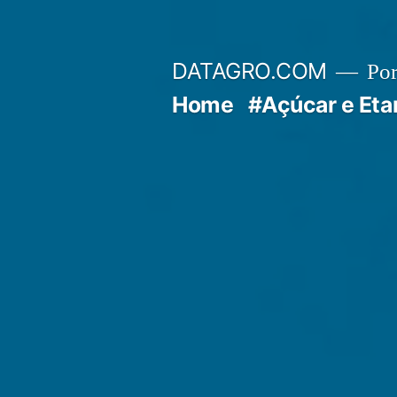
Pular
para
DATAGRO.COM
Po
o
Home
#Açúcar e Eta
conteúdo