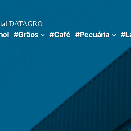
rtal DATAGRO
nol
#Grãos
#Café
#Pecuária
#L