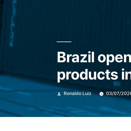
Brazil ope
products i
Publicado
Ronaldo Luiz
03/07/202
por