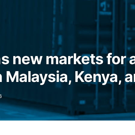
ns new markets for a
n Malaysia, Kenya, a
6