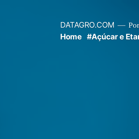
Pular
para
DATAGRO.COM
Po
o
Home
#Açúcar e Eta
conteúdo