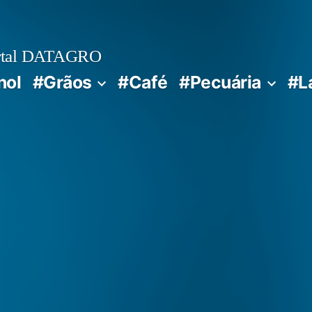
rtal DATAGRO
nol
#Grãos
#Café
#Pecuária
#L