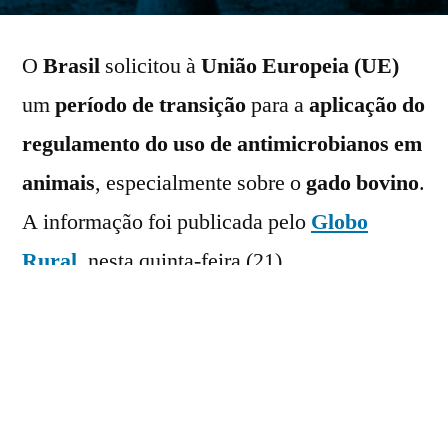
por
O
Brasil
solicitou à
União Europeia (UE)
um
período de transição
para a
aplicação do
regulamento do uso de antimicrobianos em
animais
, especialmente sobre o
gado bovino
.
A informação foi publicada pelo
Globo
Rural
, nesta quinta-feira (21).
A atual sugestão das autoridades brasileiras é
que os
frigoríficos
possam comprovar
, de
imediato,
que os bovinos não receberam o