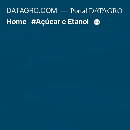
Pular
DATAGRO.COM
Portal DATAGRO
para
Home
#Açúcar e Etanol
o
conteúdo