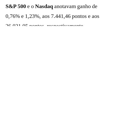
S&P 500
e o
Nasdaq
anotavam ganho de
0,76% e 1,23%, aos 7.441,46 pontos e aos
26.021,05 pontos, respectivamente.
No mercado de
Treasuries
, o rendimento do
título de dois anos recuava de 4,147% para
4,145% ao ano. Por outro lado, o do título de
dez anos subia para 4,532% ao ano.
No cenário corporativo, as ações de
tecnologia impulsionavam os índices na
abertura, com destaque para os produtores de