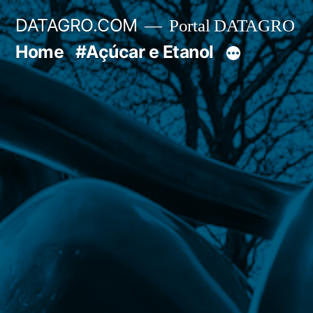
Pular
DATAGRO.COM
Portal DATAGRO
para
Home
#Açúcar e Etanol
o
conteúdo