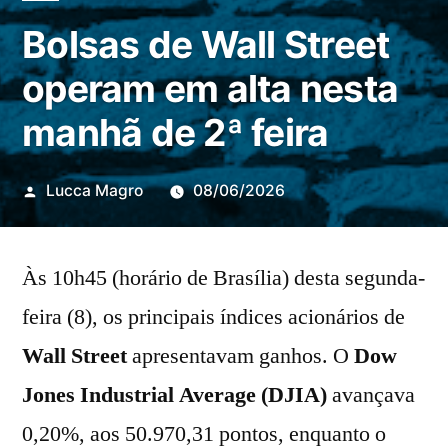
Bolsas de Wall Street
operam em alta nesta
manhã de 2ª feira
Publicado
Lucca Magro
08/06/2026
por
Às 10h45 (horário de Brasília) desta segunda-
feira (8), os principais índices acionários de
Wall Street
apresentavam ganhos. O
Dow
Jones Industrial Average (DJIA)
avançava
0,20%, aos 50.970,31 pontos, enquanto o