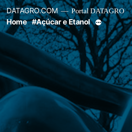
Pular
DATAGRO.COM
Portal DATAGRO
para
Home
#Açúcar e Etanol
o
conteúdo