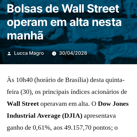
Bolsas de Wall Street
operam em alta nesta
manhã
Publicado
Lucca Magro
30/04/2026
por
Às 10h40 (horário de Brasília) desta quinta-
feira (30), os principais índices acionários de
Wall Street
operavam em alta. O
Dow Jones
Industrial Average (DJIA)
apresentava
ganho de 0,61%, aos 49.157,70 pontos; o