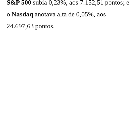
S&P 500
subia 0,23%, aos 7.152,51 pontos; e
o
Nasdaq
anotava alta de 0,05%, aos
24.697,63 pontos.
Por outro lado, no mercado de
Treasuries
, o
rendimento do título de dois anos anotava
queda de 3,965% para 3,902% ao ano,
enquanto o título de dez anos recuava para
4,392% ao ano.
Entre as empresas, a
Caterpillar (CAT)
registrava ganhos de 8,54% na abertura,