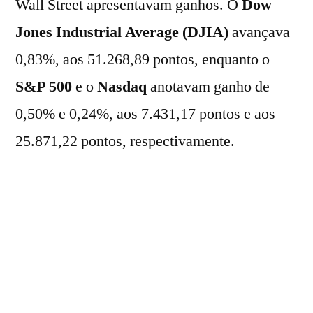
Wall Street apresentavam ganhos. O
Dow
Jones Industrial Average (DJIA)
avançava
0,83%, aos 51.268,89 pontos, enquanto o
S&P 500
e o
Nasdaq
anotavam ganho de
0,50% e 0,24%, aos 7.431,17 pontos e aos
25.871,22 pontos, respectivamente.
No mercado de
Treasuries
, o rendimento do
título de dois anos avançava de 4,072% para
4,089% ao ano, enquanto o do título de dez
anos avançava para 4,489% ao ano.