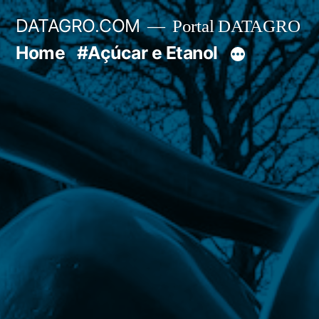
Pular
DATAGRO.COM
Portal DATAGRO
para
Home
#Açúcar e Etanol
o
conteúdo