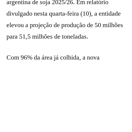
argentina de soja 2025/26. Em relatório
divulgado nesta quarta-feira (10), a entidade
elevou a projeção de produção de 50 milhões
para 51,5 milhões de toneladas.
Com 96% da área já colhida, a nova
estimativa representa um aumento de 9,5%
em relação às projeções iniciais para a
temporada. Segundo a BCR, a revisão foi
motivada pela melhora das condições
climáticas nas principais regiões produtoras
do país, o que resultou em ganhos de