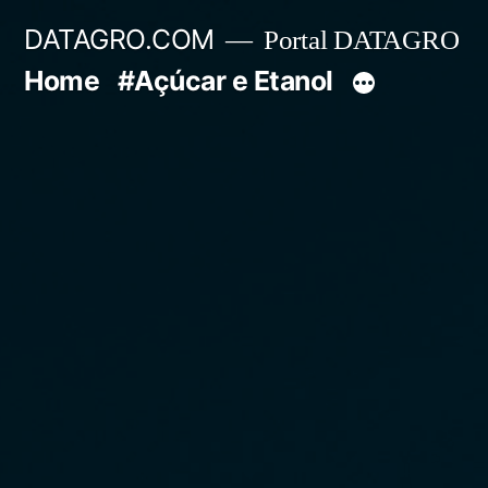
Pular
DATAGRO.COM
Portal DATAGRO
para
Home
#Açúcar e Etanol
o
conteúdo