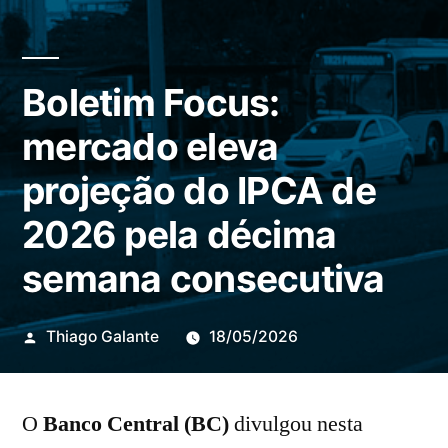
Boletim Focus:
mercado eleva
projeção do IPCA de
2026 pela décima
semana consecutiva
Publicado
Thiago Galante
18/05/2026
por
O
Banco Central (BC)
divulgou nesta