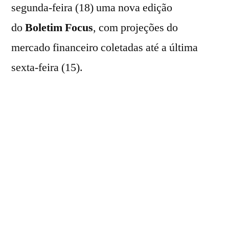
segunda-feira (18) uma nova edição
do
Boletim Focus
, com projeções do
mercado financeiro coletadas até a última
sexta-feira (15).
Inflação (IPCA)
A mediana das estimativas para o
Índice de
Preços ao Consumidor Amplo (IPCA)
de
2026 subiu de 4,91% para 4,92% – décima
semana consecutiva de aumento. Já a
projeção para 2027 permaneceu estável em