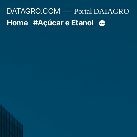
Pular
DATAGRO.COM
Portal DATAGRO
para
Home
#Açúcar e Etanol
o
conteúdo