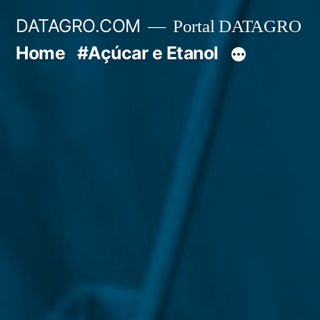
Pular
DATAGRO.COM
Portal DATAGRO
para
Home
#Açúcar e Etanol
o
conteúdo