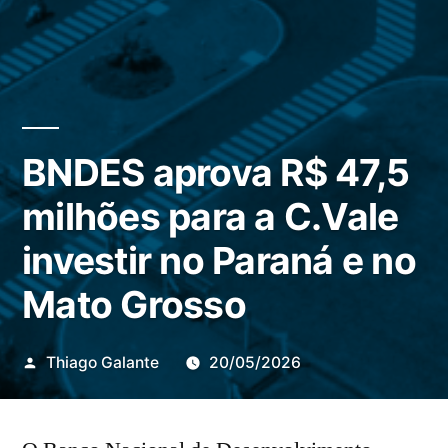
BNDES aprova R$ 47,5
milhões para a C.Vale
investir no Paraná e no
Mato Grosso
Publicado
Thiago Galante
20/05/2026
por