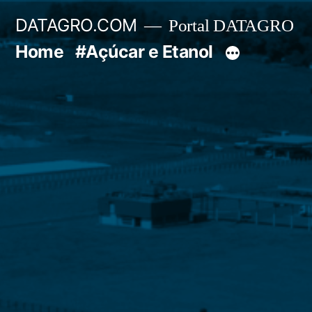
Pular
DATAGRO.COM
Portal DATAGRO
para
Home
#Açúcar e Etanol
o
conteúdo