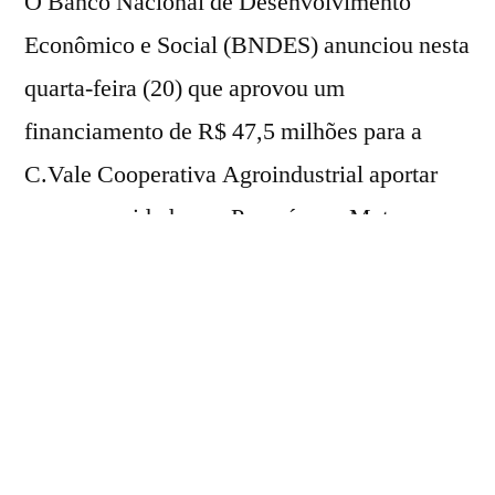
O Banco Nacional de Desenvolvimento
Econômico e Social (BNDES) anunciou nesta
quarta-feira (20) que aprovou um
financiamento de R$ 47,5 milhões para a
C.Vale Cooperativa Agroindustrial aportar
em suas unidades no Paraná e no Mato
Grosso.
Os recursos equivalem a 75% do
investimento total de R$ 63,2 milhões que a
cooperativa pretende fazer e serão
provenientes do Programa para Construção e