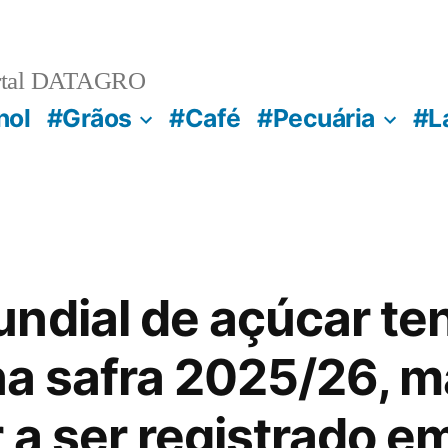
rtal DATAGRO
nol
#Grãos
#Café
#Pecuária
#L
ndial de açúcar te
na safra 2025/26, m
r a ser registrado 