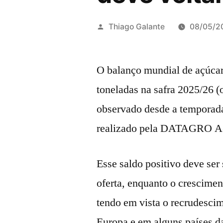
Publicado
Thiago Galante
08/05/2
por
O balanço mundial de açúcar
toneladas na safra 2025/26 (o
observado desde a temporad
realizado pela DATAGRO 
Esse saldo positivo deve ser
oferta, enquanto o crescime
tendo em vista o recrudesci
Europa e em alguns países d