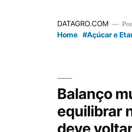
Pular
para
DATAGRO.COM
Po
o
Home
#Açúcar e Eta
conteúdo
Balanço mu
equilibrar 
deve volta