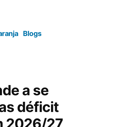
aranja
Blogs
nde a se
as déficit
em 2026/27