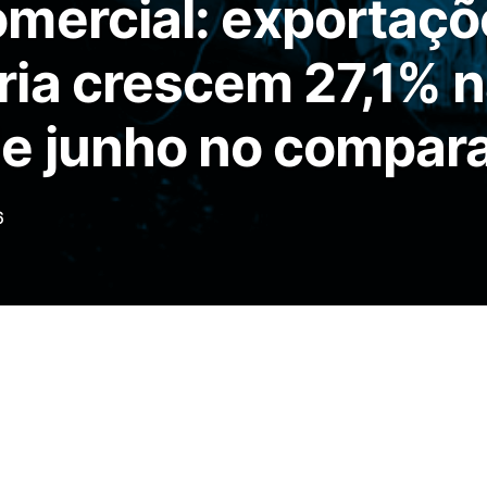
mercial: exportaçõ
ia crescem 27,1% n
e junho no compara
6
6, a balança comercial registrou superávit
 de comércio de US$ 15,4 bilhões, resultado