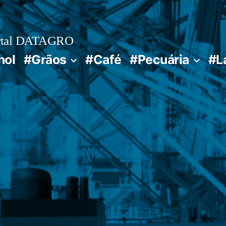
rtal DATAGRO
nol
#Grãos
#Café
#Pecuária
#L