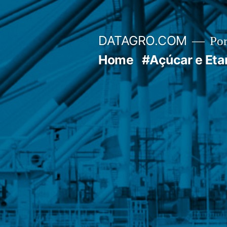
Pular
para
DATAGRO.COM
Po
o
Home
#Açúcar e Eta
conteúdo