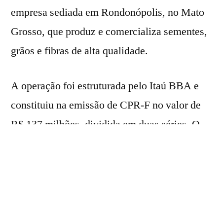
empresa sediada em Rondonópolis, no Mato
Grosso, que produz e comercializa sementes,
grãos e fibras de alta qualidade.
A operação foi estruturada pelo Itaú BBA e
constituiu na emissão de CPR-F no valor de
R$ 137 milhões, dividida em duas séries. O
diferencial desta operação foi a indexação em
moeda estrangeira, com juros remuneratórios
pré-fixados somados à variação da cotação da
taxa de fechamento, para venda, do dólar
comercial norte-americano (PTAX800).