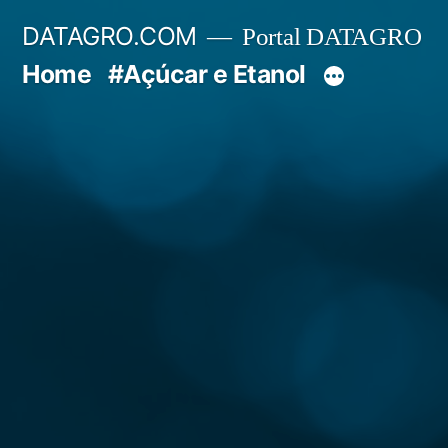
Pular
DATAGRO.COM
Portal DATAGRO
para
Home
#Açúcar e Etanol
o
conteúdo