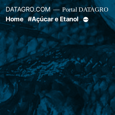
Pular
DATAGRO.COM
Portal DATAGRO
para
Home
#Açúcar e Etanol
o
conteúdo