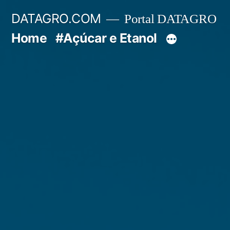
Pular
DATAGRO.COM
Portal DATAGRO
para
Home
#Açúcar e Etanol
o
conteúdo