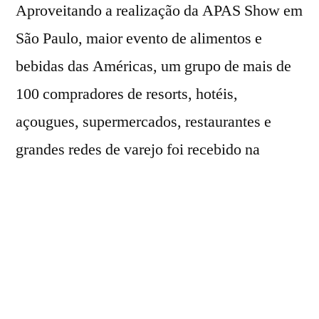
Aproveitando a realização da APAS Show em
São Paulo, maior evento de alimentos e
bebidas das Américas, um grupo de mais de
100 compradores de resorts, hotéis,
açougues, supermercados, restaurantes e
grandes redes de varejo foi recebido na
Churrascaria Fogo de Chão.
No cardápio, além dos melhores cortes de
carne premium comercializados pela
Patagônia, estava uma aula sobre o selo que
certifica os cortes de Angus no Brasil há 23