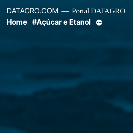
Pular
DATAGRO.COM
Portal DATAGRO
para
Home
#Açúcar e Etanol
o
conteúdo