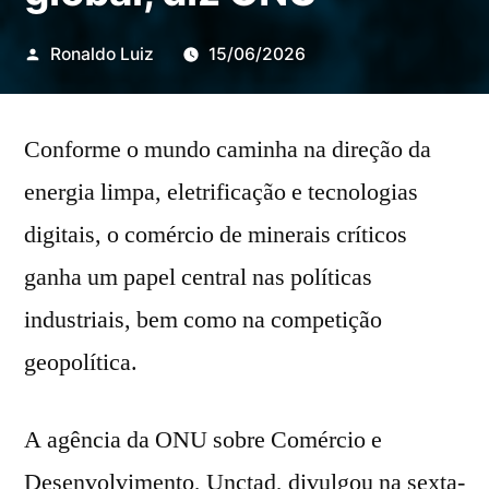
Publicado
Ronaldo Luiz
15/06/2026
por
Conforme o mundo caminha na direção da
energia limpa, eletrificação e tecnologias
digitais, o comércio de minerais críticos
ganha um papel central nas políticas
industriais, bem como na competição
geopolítica.
A agência da ONU sobre Comércio e
Desenvolvimento, Unctad, divulgou na sexta-