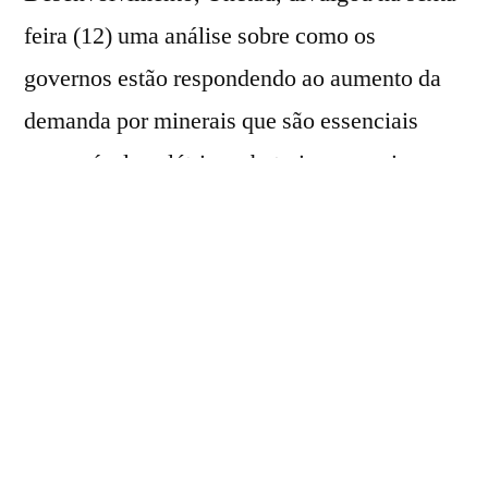
feira (12) uma análise sobre como os
governos estão respondendo ao aumento da
demanda por minerais que são essenciais
para veículos elétricos, baterias, energia
renovável, semicondutores e data centers de
inteligência artificial.
Oferta concentrada em poucos países
Segundo o “ONU News”, esses minerais
incluem cobre, níquel, lítio, cobalto e
elementos de terras raras. A demanda por lítio