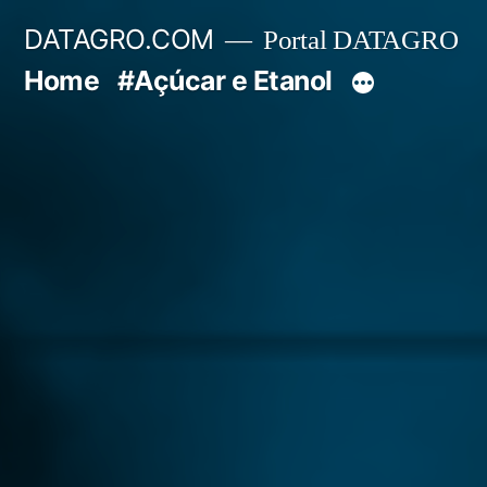
Pular
DATAGRO.COM
Portal DATAGRO
para
Home
#Açúcar e Etanol
o
conteúdo