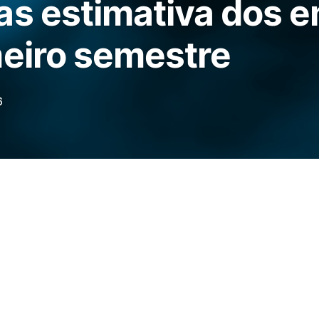
as estimativa dos 
meiro semestre
6
Exportadores de Algodão (Anea) atualizou
nda do Algodão Brasileiro, revisando para
025/2026, que passa de 3,955 milhões de