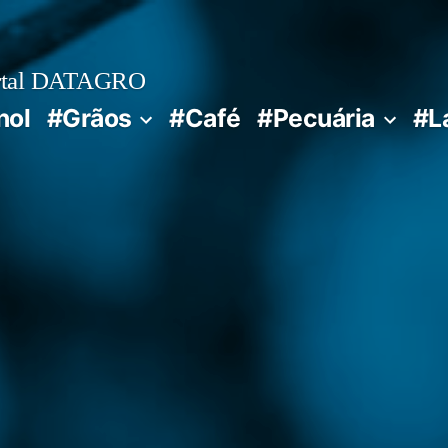
rtal DATAGRO
nol
#Grãos
#Café
#Pecuária
#L