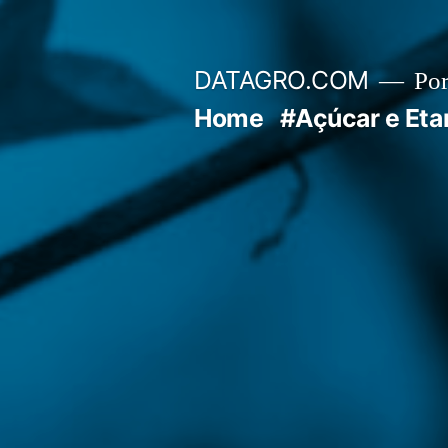
Pular
para
DATAGRO.COM
Po
o
Home
#Açúcar e Eta
conteúdo