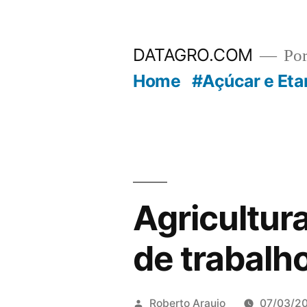
Pular
para
DATAGRO.COM
Po
o
Home
#Açúcar e Eta
conteúdo
Agricultur
de trabalh
Publicado
Roberto Araujo
07/03/2