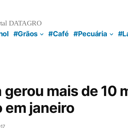
rtal DATAGRO
nol
#Grãos
#Café
#Pecuária
#L
a gerou mais de 10 m
o em janeiro
017