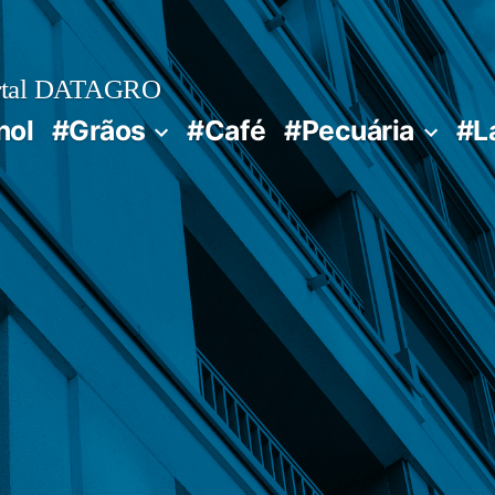
rtal DATAGRO
nol
#Grãos
#Café
#Pecuária
#L