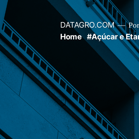
Pular
para
DATAGRO.COM
Po
o
Home
#Açúcar e Eta
conteúdo