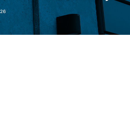
026
e da
União Europeia
desde o início da
 julho, alcançaram 22,732 milhões de
1 de junho, volume 7% acima ao registrado
ssado, mostram dados publicados
ta terça-feira (23).