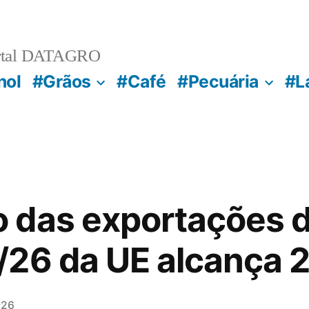
rtal DATAGRO
nol
#Grãos
#Café
#Pecuária
#L
das exportações d
26 da UE alcança 20
026