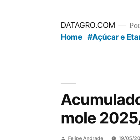
Pular
para
DATAGRO.COM
Po
o
Home
#Açúcar e Eta
conteúdo
Acumulado 
mole 2025/
Publicado
Felipe Andrade
19/05/2