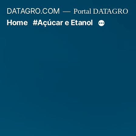
Pular
DATAGRO.COM
Portal DATAGRO
para
Home
#Açúcar e Etanol
o
conteúdo