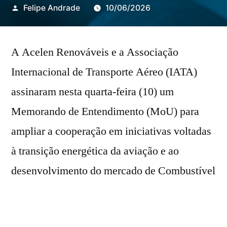
Publicado
Felipe Andrade
10/06/2026
por
A Acelen Renováveis e a Associação
Internacional de Transporte Aéreo (IATA)
assinaram nesta quarta-feira (10) um
Memorando de Entendimento (MoU) para
ampliar a cooperação em iniciativas voltadas
à transição energética da aviação e ao
desenvolvimento do mercado de Combustível
Sustentável de Aviação (SAF).
O acordo foi firmado durante a Assembleia