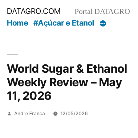
Pular
DATAGRO.COM
Portal DATAGRO
para
Home
#Açúcar e Etanol
o
conteúdo
World Sugar & Ethanol
Weekly Review – May
11, 2026
Publicado
Andre Franca
12/05/2026
por