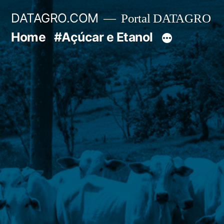
Pular
DATAGRO.COM
Portal DATAGRO
para
Home
#Açúcar e Etanol
o
conteúdo