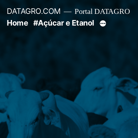
Pular
DATAGRO.COM
Portal DATAGRO
para
Home
#Açúcar e Etanol
o
conteúdo