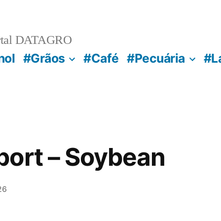
rtal DATAGRO
nol
#Grãos
#Café
#Pecuária
#L
port – Soybean
26