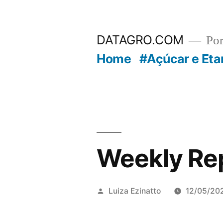
Pular
para
DATAGRO.COM
Po
o
Home
#Açúcar e Eta
conteúdo
Weekly Re
Publicado
Luiza Ezinatto
12/05/20
por