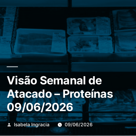
Visão Semanal de
Atacado – Proteínas
09/06/2026
Publicado
Isabela Ingracia
09/06/2026
por