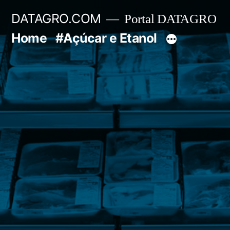
Pular
DATAGRO.COM
Portal DATAGRO
para
Home
#Açúcar e Etanol
o
conteúdo