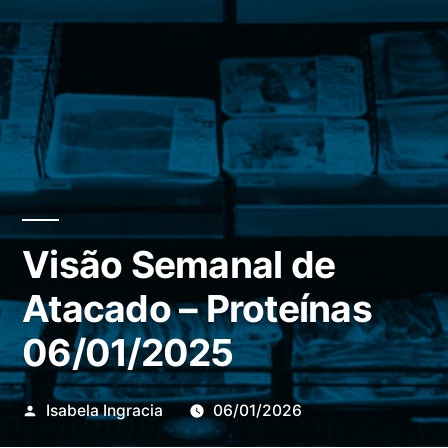
Visão Semanal de
Atacado – Proteínas
06/01/2025
Publicado
Isabela Ingracia
06/01/2026
por