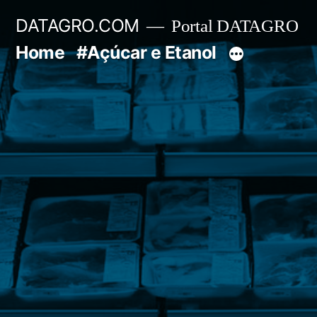
Pular
DATAGRO.COM
Portal DATAGRO
para
Home
#Açúcar e Etanol
o
conteúdo