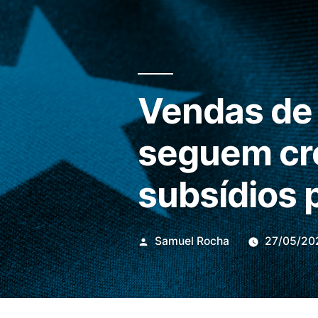
Vendas de 
seguem cr
subsídios 
Publicado
Samuel Rocha
27/05/20
por