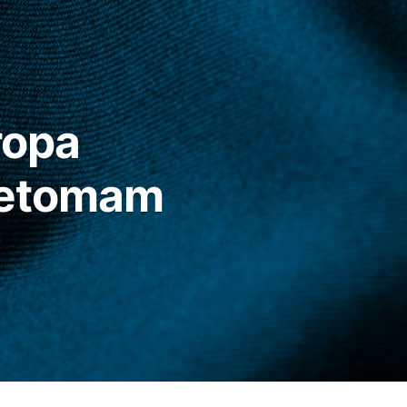
ropa
retomam