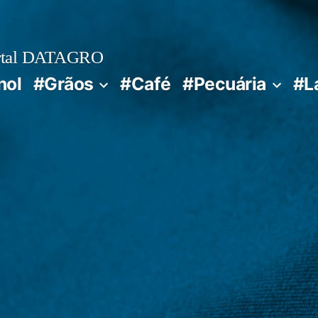
rtal DATAGRO
nol
#Grãos
#Café
#Pecuária
#L