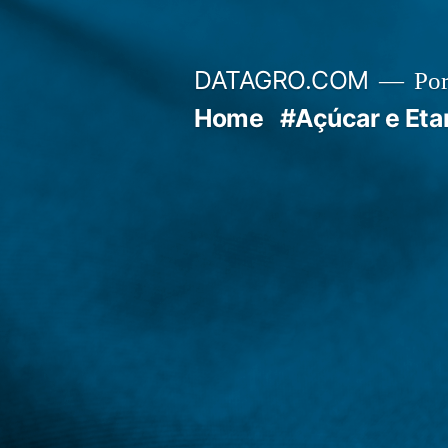
Pular
para
DATAGRO.COM
Po
o
Home
#Açúcar e Eta
conteúdo