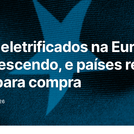
eletrificados na Eu
escendo, e países 
para compra
26