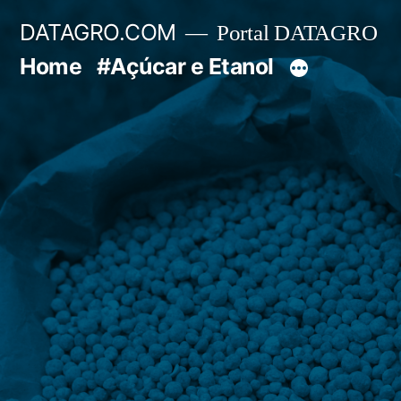
Pular
DATAGRO.COM
Portal DATAGRO
para
Home
#Açúcar e Etanol
o
conteúdo