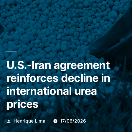
U.S.-Iran agreement
reinforces decline in
international urea
prices
Publicado
Henrique Lima
17/06/2026
por