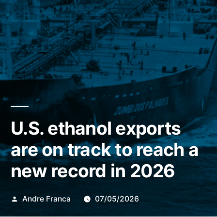
U.S. ethanol exports
are on track to reach a
new record in 2026
Publicado
Andre Franca
07/05/2026
por