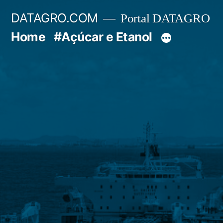
Pular
DATAGRO.COM
Portal DATAGRO
para
Home
#Açúcar e Etanol
o
conteúdo