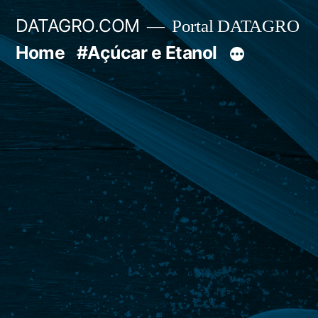
Pular
DATAGRO.COM
Portal DATAGRO
para
Home
#Açúcar e Etanol
o
conteúdo