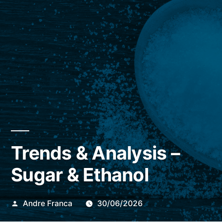
Trends & Analysis –
Sugar & Ethanol
Publicado
Andre Franca
30/06/2026
por