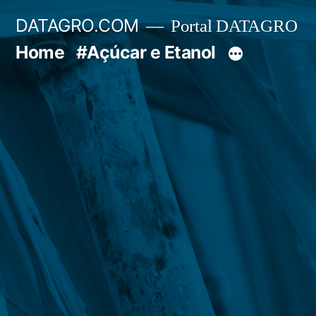
Pular
DATAGRO.COM
Portal DATAGRO
para
Home
#Açúcar e Etanol
o
conteúdo