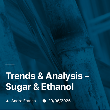
Trends & Analysis –
Sugar & Ethanol
Publicado
Andre Franca
29/06/2026
por