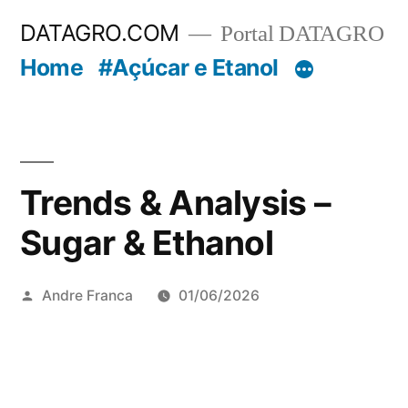
Pular
DATAGRO.COM
Portal DATAGRO
para
Home
#Açúcar e Etanol
o
conteúdo
Trends & Analysis –
Sugar & Ethanol
Publicado
Andre Franca
01/06/2026
por