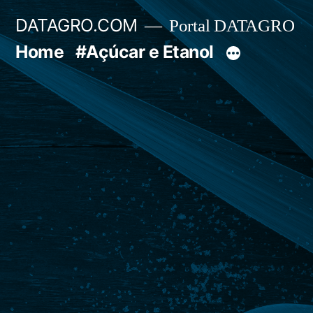
Pular
DATAGRO.COM
Portal DATAGRO
para
Home
#Açúcar e Etanol
o
conteúdo