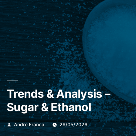
Trends & Analysis –
Sugar & Ethanol
Publicado
Andre Franca
29/05/2026
por