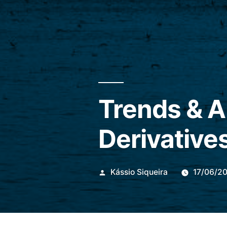
Trends & A
Derivative
Publicado
Kássio Siqueira
17/06/2
por