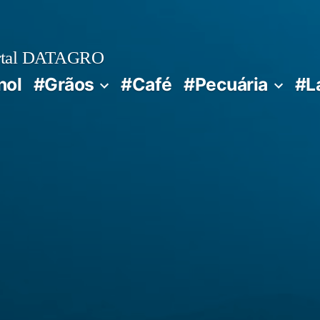
rtal DATAGRO
nol
#Grãos
#Café
#Pecuária
#L