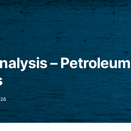
nalysis – Petroleum
s
026