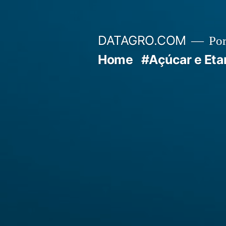
Pular
para
DATAGRO.COM
Po
o
Home
#Açúcar e Eta
conteúdo