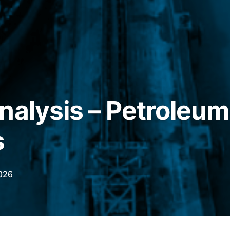
nalysis – Petroleum
s
026