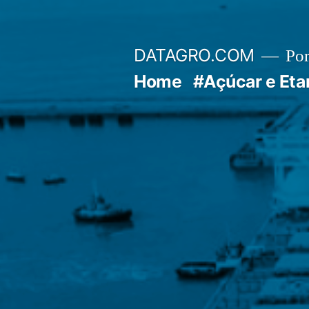
Pular
para
DATAGRO.COM
Po
o
Home
#Açúcar e Eta
conteúdo