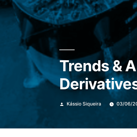
Trends & A
Derivative
Publicado
Kássio Siqueira
03/06/2
por