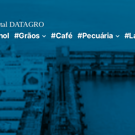
rtal DATAGRO
nol
#Grãos
#Café
#Pecuária
#L