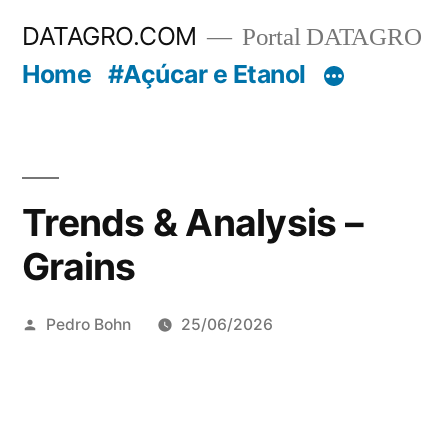
Pular
DATAGRO.COM
Portal DATAGRO
para
Home
#Açúcar e Etanol
o
conteúdo
Trends & Analysis –
Grains
Publicado
Pedro Bohn
25/06/2026
por