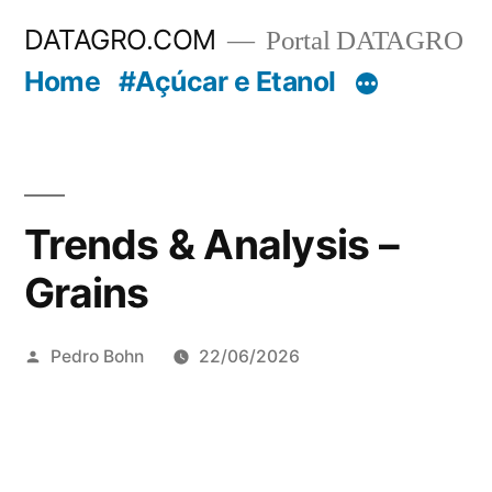
Pular
DATAGRO.COM
Portal DATAGRO
para
Home
#Açúcar e Etanol
o
conteúdo
Trends & Analysis –
Grains
Publicado
Pedro Bohn
22/06/2026
por