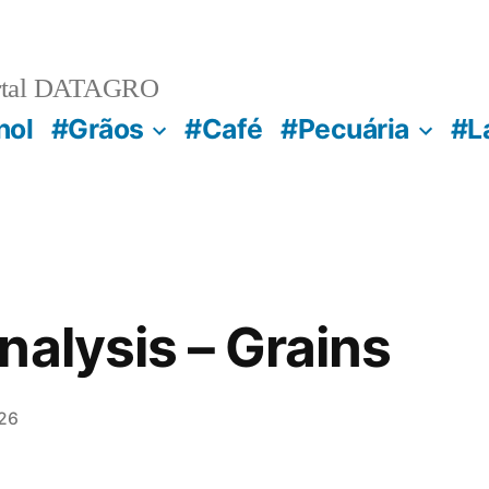
rtal DATAGRO
nol
#Grãos
#Café
#Pecuária
#L
nalysis – Grains
26