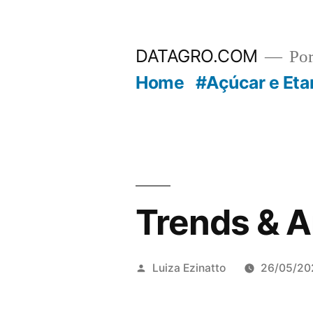
Pular
para
DATAGRO.COM
Po
o
Home
#Açúcar e Eta
conteúdo
Trends & A
Publicado
Luiza Ezinatto
26/05/20
por