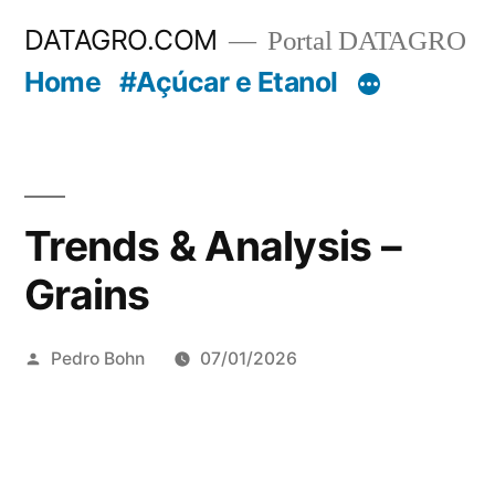
Pular
DATAGRO.COM
Portal DATAGRO
para
Home
#Açúcar e Etanol
o
conteúdo
Trends & Analysis –
Grains
Publicado
Pedro Bohn
07/01/2026
por