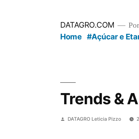
Pular
para
DATAGRO.COM
Po
o
Home
#Açúcar e Eta
conteúdo
Trends & A
Publicado
DATAGRO Leticia Pizzo
por