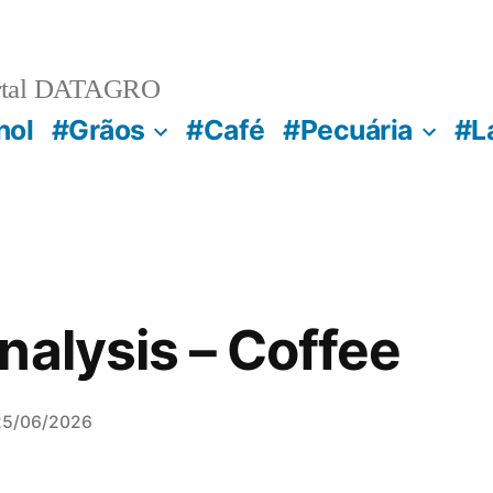
rtal DATAGRO
nol
#Grãos
#Café
#Pecuária
#L
nalysis – Coffee
25/06/2026